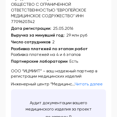
ФСЗ 2010/07924
ОБЩЕСТВО С ОГРАНИЧЕННОЙ
ОТВЕТСТВЕННОСТЬЮ "ЕВРОПЕЙСКОЕ
ФСЗ 2010/07925
МЕДИЦИНСКОЕ СОДРУЖЕСТВО" ИНН
7709620342
ФСЗ 2010/07938
Дата регистрации:
25.05.2016
ФСЗ 2010/08012
Выручка за минувший год:
29 млн руб
Число сотрудников
2
ФСЗ 2010/08034
Разбивка платежей по этапам работ
ФСЗ 2010/08067
Разбивка платежей на 4 и 6 этапов
Партнерские лаборатории
Есть
ФСЗ 2010/08095
ООО “ИЦМИИТ” – ваш надежный партнер в
ФСЗ 2010/08127
регистрации медицинских изделий
ФСЗ 2010/08133
Инженерный центр “Медицинс...
Читать далее
ФСЗ 2010/08134
ФСЗ 2010/08155
Аудит документации вашего
медицинского изделия за проект
ФСЗ 2010/08199
по запросу ₽