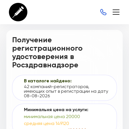
ФСР 2008/02275
ФСР 2008/02281
ФСР 2008/02410
Получение
ФСР 2008/02609
регистрационного
ФСР 2008/02721
удостоверения в
Росздравнадзоре
ФСР 2008/02809
ФСР 2008/02919
В каталоге найдено:
ФСР 2008/02920
42 компаний-регистраторов,
имеющих опыт в регистрации на дату
ФСР 2008/02921
08-08-2026
ФСР 2008/02922
Минимальня цена на услуги:
минимальная цена 20000
ФСР 2008/02923
средняя цена 149120
ФСР 2008/02924