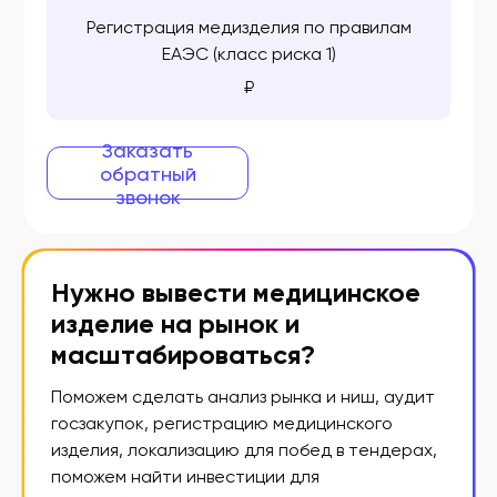
ФСЗ 2009/03942
Регистрация медизделия по правилам
ЕАЭС (класс риска 1)
ФСЗ 2009/03943
₽
ФСЗ 2009/03944
Заказать
ФСЗ 2009/03983
обратный
ФСЗ 2009/03985
звонок
ФСЗ 2009/03989
ФСЗ 2009/04140
Нужно вывести медицинское
изделие на рынок и
ФСЗ 2009/04380
масштабироваться?
ФСЗ 2009/04403
Поможем сделать анализ рынка и ниш, аудит
ФСЗ 2009/04413
госзакупок, регистрацию медицинского
ФСЗ 2009/04530
изделия, локализацию для побед в тендерах,
поможем найти инвестиции для
ФСЗ 2009/04658