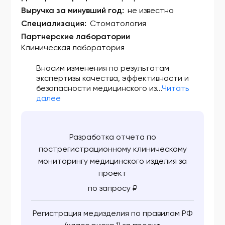
Выручка за минувший год:
не известно
ФСЗ 2010/07458
Специализация:
Стоматология
ФСЗ 2010/07505
Партнерские лаборатории
Клиническая лаборатория
ФСЗ 2010/07506
Вносим изменения по результатам
ФСЗ 2010/07507
экспертизы качества, эффективности и
безопасности медицинского из...
Читать
ФСЗ 2010/07509
далее
ФСЗ 2010/07514
ФСЗ 2010/07538
Разработка отчета по
ФСЗ 2010/07539
пострегистрационному клиническому
мониторингу медицинского изделия за
ФСЗ 2010/07564
проект
ФСЗ 2010/07573
по запросу ₽
ФСЗ 2010/07574
Регистрация медизделия по правилам РФ
ФСЗ 2010/07583