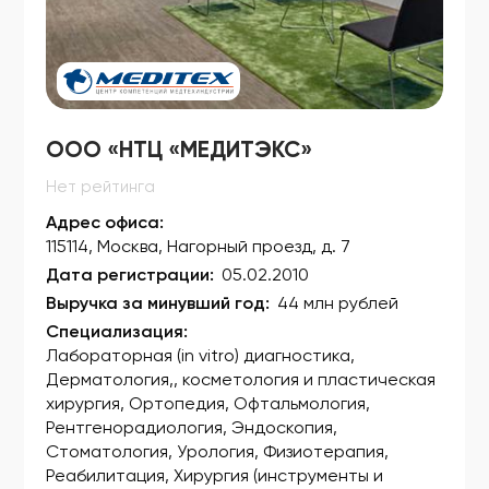
ФСЗ 2009/05387
ФСЗ 2009/05404
ФСЗ 2009/05453
ФСЗ 2009/05569
ООО «НТЦ «МЕДИТЭКС»
ФСЗ 2009/05643
Нет рейтинга
ФСЗ 2009/05725
Адрес офиса:
115114, Москва, Нагорный проезд, д. 7
ФСЗ 2009/05726
Дата регистрации:
05.02.2010
ФСЗ 2009/05727
Выручка за минувший год:
44 млн рублей
Специализация:
ФСЗ 2009/05840
Лабораторная (in vitro) диагностика,
ФСЗ 2009/05843
Дерматология,, косметология и пластическая
хирургия, Ортопедия, Офтальмология,
ФСЗ 2009/05844
Рентгенорадиология, Эндоскопия,
Стоматология, Урология, Физиотерапия,
ФСЗ 2009/05845
Реабилитация, Хирургия (инструменты и