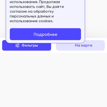
использования. Продолжая
ФСР 2010/07839
использовать сайт, Вы даёте
согласие на обработку
ФСР 2010/07840
персональных данных и
использование cookies.
ФСР 2010/07919
ФСР 2010/08040
Подробнее
ФСР 2010/08229
Фильтры
На карте
ФСР 2010/08324
ФСР 2010/08325
ФСР 2010/08326
ФСР 2010/08509
ФСР 2010/08510
Задать вопрос
ФСР 2010/08551
ФСР 2010/09128