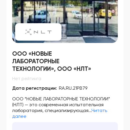
ФСР 2008/03330
ФСР 2008/03536
ФСР 2008/03769
ФСР 2008/03911
ФСЗ 2009/03589
ООО «НОВЫЕ
ФСЗ 2009/03633
ЛАБОРАТОРНЫЕ
ТЕХНОЛОГИИ», ООО «НЛТ»
ФСЗ 2009/03634
Нет рейтинга
ФСЗ 2009/03682
Дата регистрации:
RA.RU.21РВ79
ФСЗ 2009/03703
ООО “НОВЫЕ ЛАБОРАТОРНЫЕ ТЕХНОЛОГИИ”
ФСЗ 2009/03820
(НЛТ) — это современная испытательная
лаборатория, специализирующая...
Читать
ФСЗ 2009/03891
далее
ФСЗ 2009/03896