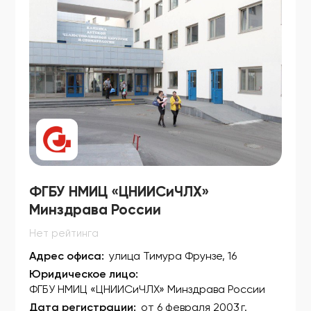
ФСЗ 2010/07136
ФСЗ 2010/07179
ФСЗ 2010/07181
ФСЗ 2010/07268
ФСЗ 2010/07332
ФСЗ 2010/07333
ФСЗ 2010/07334
ФГБУ НМИЦ «ЦНИИСиЧЛХ»
ФСЗ 2010/07336
Минздрава России
ФСЗ 2010/07389
Нет рейтинга
ФСЗ 2010/07404
Адрес офиса:
улица Тимура Фрунзе, 16
Юридическое лицо:
ФСЗ 2010/07425
ФГБУ НМИЦ «ЦНИИСиЧЛХ» Минздрава России
ФСЗ 2010/07428
Дата регистрации:
от 6 февраля 2003 г.