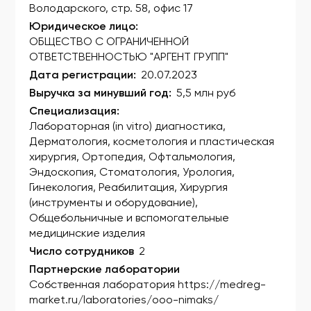
Володарского, стр. 58, офис 17
ФСЗ 2010/06256
Юридическое лицо:
ОБЩЕСТВО С ОГРАНИЧЕННОЙ
ФСЗ 2010/06268
ОТВЕТСТВЕННОСТЬЮ "АРГЕНТ ГРУПП"
Дата регистрации:
20.07.2023
ФСЗ 2010/06300
Выручка за минувший год:
5,5 млн руб
ФСЗ 2010/06469
Специализация:
Лабораторная (in vitro) диагностика,
ФСЗ 2010/06470
Дерматология, косметология и пластическая
ФСЗ 2010/06477
хирургия, Ортопедия, Офтальмология,
Эндоскопия, Стоматология, Урология,
ФСЗ 2010/06528
Гинекология, Реабилитация, Хирургия
(инструменты и оборудование),
ФСЗ 2010/06539
Общебольничные и вспомогательные
медицинские изделия
ФСЗ 2010/06542
Число сотрудников
2
ФСЗ 2010/06547
Партнерские лаборатории
Собственная лаборатория https://medreg-
ФСЗ 2010/06548
market.ru/laboratories/ooo-nimaks/