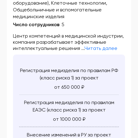
ФСР 2009/04111
оборудование), Клеточные технологии,
Общебольничные и вспомогательные
ФСР 2009/04128
медицинские изделия
Число сотрудников
5
ФСР 2009/04190
Центр компетенций в медицинской индустрии,
ФСР 2009/04352
компания разрабатывает эффективные
интеллектуальные решения ...
Читать далее
ФСР 2009/04818
ФСР 2009/05180
Регистрация медизделия по правилам РФ
ФСР 2009/05263
(класс риска 1) за проект
ФСР 2009/05264
от 650 000 ₽
ФСР 2009/05265
Регистрация медизделия по правилам
ФСР 2009/05283
ЕАЭС (класс риска 1) за проект
от 1000 000 ₽
ФСР 2009/05432
ФСР 2009/05433
Внесение изменений в РУ за проект