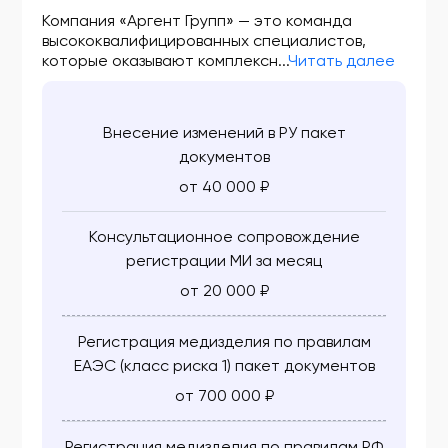
ФСЗ 2010/06549
Компания «Аргент Групп» — это команда
высококвалифицированных специалистов,
ФСЗ 2010/06550
которые оказывают комплексн...
Читать далее
ФСЗ 2010/06551
ФСЗ 2010/06552
Внесение изменений в РУ пакет
ФСЗ 2010/06582
документов
от 40 000 ₽
ФСЗ 2010/06583
ФСЗ 2010/06584
Консультационное сопровождение
регистрации МИ за месяц
ФСЗ 2010/06592
от 20 000 ₽
ФСЗ 2010/06595
Регистрация медизделия по правилам
ФСЗ 2010/06599
ЕАЭС (класс риска 1) пакет документов
ФСЗ 2010/06626
от 700 000 ₽
ФСЗ 2010/06651
Регистрация медизделия по правилам РФ