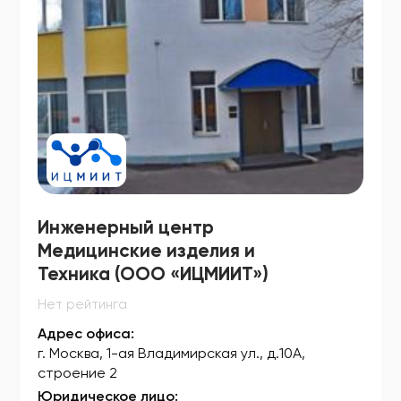
ФСЗ 2010/07757
ФСЗ 2010/07801
ФСЗ 2010/07802
ФСЗ 2010/07814
ФСЗ 2010/07858
ФСЗ 2010/07879
ФСЗ 2010/07880
Инженерный центр
ФСЗ 2010/07881
Медицинские изделия и
Техника (ООО «ИЦМИИТ»)
ФСЗ 2010/07914
Нет рейтинга
ФСЗ 2010/07921
Адрес офиса:
ФСЗ 2010/07922
г. Москва, 1-ая Владимирская ул., д.10А,
строение 2
ФСЗ 2010/07923
Юридическое лицо: