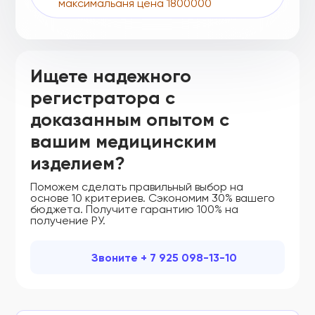
максимальаня цена 1800000
ФСР 2008/02925
ФСР 2008/02926
Ищете надежного
ФСР 2008/02927
регистратора с
ФСР 2008/02928
доказанным опытом с
ФСР 2008/02929
вашим медицинским
изделием?
ФСР 2008/02930
ФСР 2008/02931
Поможем сделать правильный выбор на
основе 10 критериев. Сэкономим 30% вашего
бюджета. Получите гарантию 100% на
ФСР 2008/02932
получение РУ.
ФСР 2008/02933
Звоните + 7 925 098-13-10
ФСР 2008/02934
ФСР 2008/02935