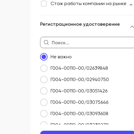
Стаж работы компании на рынке
Регистрационное удостоверение
Не важно
Г004-00110-00/02639848
Г004-00110-00/02940750
Г004-00110-00/03051426
Г004-00110-00/03075646
Г004-00110-00/03093608
Г004-00110-00/03230279