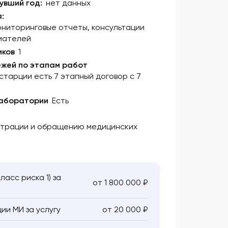
увший год:
нет данных
:
ониторинговые отчеты, консультации
мателей
иков
1
ежей по этапам работ
истарции есть 7 этапный договор с 7
лаборатории
Есть
страции и обращению медицинских
асс риска 1) за
от 1 800 000 ₽
и МИ за услугу
от 20 000 ₽