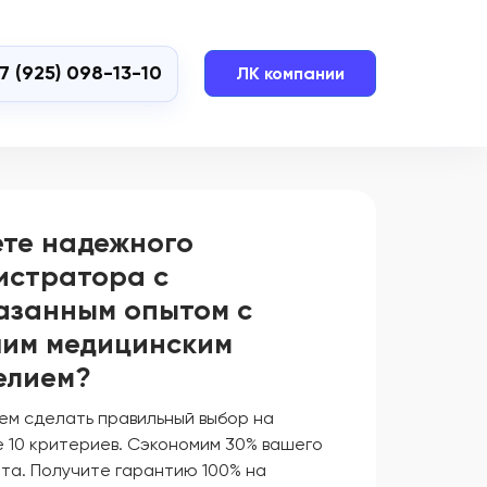
7 (925) 098-13-10
ЛК компании
те надежного
истратора с
азанным опытом с
им медицинским
елием?
ем сделать правильный выбор на
 10 критериев. Сэкономим 30% вашего
та. Получите гарантию 100% на