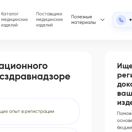
Каталог
Поставщики
Полезные
+
медицинских
медицинских
материалы
изделий
изделий
ационного
Ище
рег
осздравнадзоре
док
ваш
изд
щих опыт в регистрации
Помож
основе
бюдже