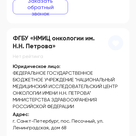
Заказать
обратный
ФСР 2007/01252
звонок
ФСР 2007/01253
ФСР 2007/01254
ФГБУ «НМИЦ онкологии им.
ФСР 2007/01443
Н.Н. Петрова»
ФСР 2007/01444
Нет рейтинга
Юридическое лицо:
ФСЗ 2008/00020
ФЕДЕРАЛЬНОЕ ГОСУДАРСТВЕННОЕ
ФСЗ 2008/00052
БЮДЖЕТНОЕ УЧРЕЖДЕНИЕ "НАЦИОНАЛЬНЫЙ
МЕДИЦИНСКИЙ ИССЛЕДОВАТЕЛЬСКИЙ ЦЕНТР
ФСЗ 2008/00053
ОНКОЛОГИИ ИМЕНИ Н.Н. ПЕТРОВА"
МИНИСТЕРСТВА ЗДРАВООХРАНЕНИЯ
ФСЗ 2008/00054
РОССИЙСКОЙ ФЕДЕРАЦИИ
ФСЗ 2008/00055
Адрес:
г. Санкт-Петербург, пос. Песочный, ул.
ФСЗ 2008/00065
Ленинградская, дом 68