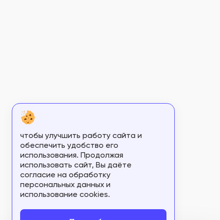
ФСЗ 2008/01195
ФСЗ 2008/01196
ФСЗ 2008/01197
ФСЗ 2008/01205
ФСЗ 2008/01211
ФСЗ 2008/01274
ФСЗ 2008/01276
ФСЗ 2008/01305
чтобы улучшить работу сайта и
обеспечить удобство его
ФСЗ 2008/01424
использования. Продолжая
использовать сайт, Вы даёте
ФСЗ 2008/01440
согласие на обработку
персональных данных и
ФСЗ 2008/01473
использование cookies.
ФСЗ 2008/01502