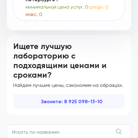
Г004-00110-00/04801719
минимальная цена услуг. 0
средн. 0
макс. 0
Г004-00110-00/04868031
Г004-00110-00/04936471
Г004-00110-00/04995248
Ищете лучшую
Г004-00110-00/04995355
лабораторию с
подходящими ценами и
Г004-00110-00/05038378
сроками?
Г004-00110-00/05084128
Найдем лучшие цены, сэкономим на образцах.
МЗ РФ № 2002/286
ФСЗ 2007/00016
Звоните: 8 925 098-13-10
ФСЗ 2007/00022
ФСЗ 2007/00102
ФСЗ 2007/00129