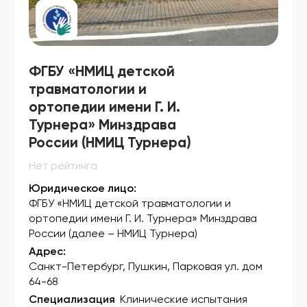
ФСЗ 2007/00536
ФСЗ 2007/00566
ФГБУ «НМИЦ детской
ФСЗ 2007/00583
травматологии и
ФСЗ 2007/00612
ортопедии имени Г. И.
Турнера» Минздрава
ФСЗ 2007/00637
России (НМИЦ Турнера)
ФСЗ 2007/00655
Нет рейтинга
ФСЗ 2007/00660
Юридическое лицо:
ФГБУ «НМИЦ детской травматологии и
ФСЗ 2007/00683
ортопедии имени Г. И. Турнера» Минздрава
ФСЗ 2007/00686
России (далее – НМИЦ Турнера)
Адрес:
ФСЗ 2007/00695
Санкт-Петербург, Пушкин, Парковая ул. дом
64-68
ФСЗ 2007/00739
Специализация
Клинические испытания