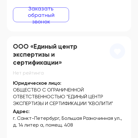
ФСЗ 2007/00751
Заказать
ФСЗ 2007/00802
обратный
звонок
ФСЗ 2007/00818
ФСЗ 2007/00880
ООО «Единый центр
ФСЗ 2007/00881
экспертизы и
ФСЗ 2007/00882
сертификации»
ФСЗ 2007/00898
Нет рейтинга
Юридическое лицо:
ФСЗ 2007/00900
ОБЩЕСТВО С ОГРАНИЧЕННОЙ
ФСЗ 2007/00911
ОТВЕТСТВЕННОСТЬЮ "ЕДИНЫЙ ЦЕНТР
ЭКСПЕРТИЗЫ И СЕРТИФИКАЦИИ "КВОЛИТИ"
ФСЗ 2007/00940
Адрес:
г. Санкт-Петербург, Большая Разночинная ул.,
ФСЗ 2007/00941
д. 14 литер а, помещ. 408
ФСЗ 2007/00959