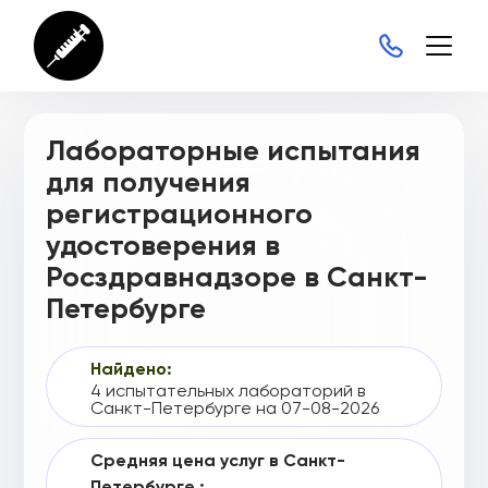
Г004-00110-00/04390775
Г004-00110-00/04411877
Г004-00110-00/04417687
Г004-00110-00/04490340
Лабораторные испытания
для получения
Г004-00110-00/04548461
регистрационного
Г004-00110-00/04598288
удостоверения в
Г004-00110-00/04610878
Росздравнадзоре в Санкт-
Петербурге
Г004-00110-00/04700830
Г004-00110-00/04734473
Найдено:
Г004-00110-00/04734503
4 испытательных лабораторий в
Санкт-Петербурге на 07-08-2026
Г004-00110-00/04734549
Средняя цена услуг в Санкт-
Г004-00110-00/04741342
Петербурге :