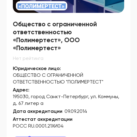
ФСЗ 2007/01001
ФСР 2007/00096
Общество с ограниченной
ФСР 2007/00099
ответственностью
«Полимертест», ООО
ФСР 2007/00100
«Полимертест»
ФСР 2007/00101
Нет рейтинга
ФСР 2007/00245
Юридическое лицо:
ОБЩЕСТВО С ОГРАНИЧЕННОЙ
ФСР 2007/00246
ОТВЕТСТВЕННОСТЬЮ "ПОЛИМЕРТЕСТ"
ФСР 2007/00330
Адрес:
195030, город Санкт-Петербург, ул. Коммуны,
ФСР 2007/00378
д. 67 литер а
Дата аккредитации
09.09.2014
ФСР 2007/00685
Аттестат аккредитации
ФСР 2007/01180
РОСС RU.0001.21ХИ04
ФСР 2007/01250