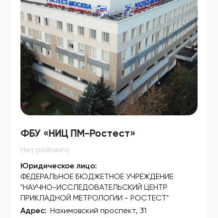
ФСР 2007/01252
ФСР 2007/01253
ФСР 2007/01254
ФСР 2007/01443
ФСР 2007/01444
ФСЗ 2008/00020
ФСЗ 2008/00052
ФСЗ 2008/00053
ФБУ «НИЦ ПМ-Ростест»
ФСЗ 2008/00054
Нет рейтинга
Юридическое лицо:
ФСЗ 2008/00055
ФЕДЕРАЛЬНОЕ БЮДЖЕТНОЕ УЧРЕЖДЕНИЕ
ФСЗ 2008/00065
"НАУЧНО-ИССЛЕДОВАТЕЛЬСКИЙ ЦЕНТР
ПРИКЛАДНОЙ МЕТРОЛОГИИ - РОСТЕСТ"
ФСЗ 2008/00116
Адрес:
Нахимовский проспект, 31