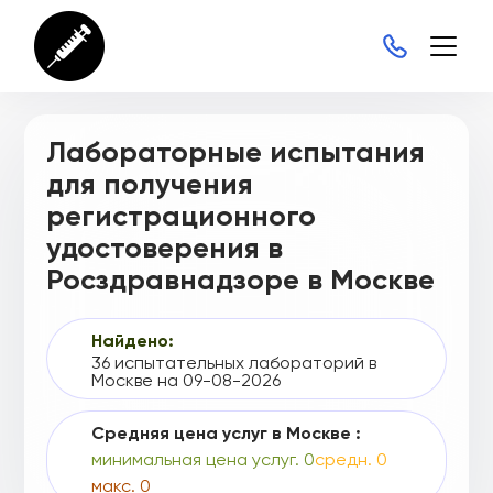
ФСЗ 2007/00133
ФСЗ 2007/00166
ФСЗ 2007/00210
ФСЗ 2007/00211
Лабораторные испытания
ФСЗ 2007/00448
для получения
регистрационного
ФСЗ 2007/00470
удостоверения в
ФСЗ 2007/00472
Росздравнадзоре в Москве
ФСЗ 2007/00474
ФСЗ 2007/00476
Найдено:
36 испытательных лабораторий в
ФСЗ 2007/00478
Москве на 09-08-2026
ФСЗ 2007/00507
Средняя цена услуг в Москве :
минимальная цена услуг. 0
средн. 0
ФСЗ 2007/00522
макс. 0