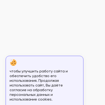
ФСЗ 2008/02394
ФСЗ 2008/02401
ФСЗ 2008/02402
ФСЗ 2008/02510
ФСЗ 2008/02511
ФСЗ 2008/02512
ФСЗ 2008/02558
ФСЗ 2008/02605
чтобы улучшить работу сайта и
ФСЗ 2008/02636
обеспечить удобство его
использования. Продолжая
ФСЗ 2008/02643
использовать сайт, Вы даёте
согласие на обработку
ФСЗ 2008/02680
персональных данных и
использование cookies.
ФСЗ 2008/02699