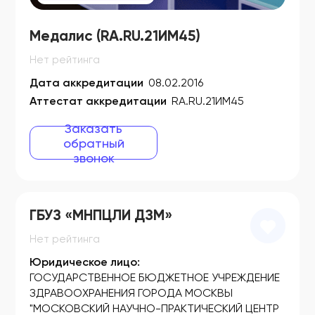
ФСЗ 2007/00963
Медалис (RA.RU.21ИМ45)
ФСЗ 2007/00964
Нет рейтинга
ФСЗ 2007/00967
Дата аккредитации
08.02.2016
ФСЗ 2007/00968
Аттестат аккредитации
RA.RU.21ИМ45
ФСЗ 2007/00969
Заказать
обратный
ФСЗ 2007/00970
звонок
ФСЗ 2007/00971
ФСЗ 2007/00974
ГБУЗ «МНПЦЛИ ДЗМ»
ФСЗ 2007/00975
Нет рейтинга
ФСЗ 2007/00976
Юридическое лицо:
ГОСУДАРСТВЕННОЕ БЮДЖЕТНОЕ УЧРЕЖДЕНИЕ
ФСЗ 2007/00996
ЗДРАВООХРАНЕНИЯ ГОРОДА МОСКВЫ
"МОСКОВСКИЙ НАУЧНО-ПРАКТИЧЕСКИЙ ЦЕНТР
ФСЗ 2007/01001