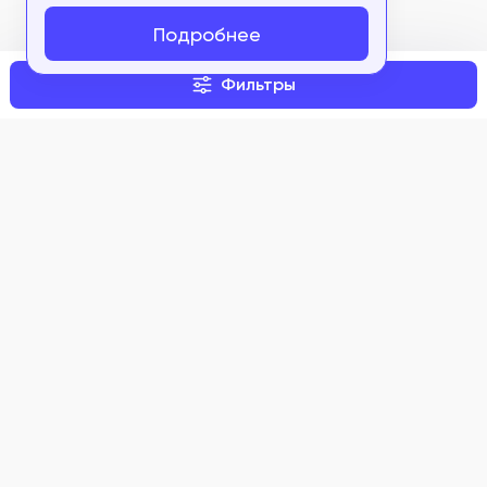
ФСЗ 2008/02924
Подробнее
ФСЗ 2008/02947
Фильтры
ФСЗ 2008/02948
ФСЗ 2008/03078
ФСЗ 2008/03275
ФСЗ 2008/03285
ФСЗ 2008/03319
Задать вопрос
ФСЗ 2008/03320
ФСЗ 2008/03417
О нас
ФСЗ 2008/03472
Контакты
ФСЗ 2008/03513
Правовые документы
ФСЗ 2008/03514