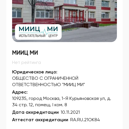
ФСЗ 2008/01948
ФСЗ 2008/01949
ФСЗ 2008/01950
ФСЗ 2008/01951
МИИЦ МИ
ФСЗ 2008/01993
Нет рейтинга
ФСЗ 2008/02025
Юридическое лицо:
ФСЗ 2008/02028
ОБЩЕСТВО С ОГРАНИЧЕННОЙ
ОТВЕТСТВЕННОСТЬЮ "МИИЦ МИ"
ФСЗ 2008/02105
Адрес:
ФСЗ 2008/02109
109235, город Москва, 1-Я Курьяновская ул, д.
34 стр. 12, помещ. I ком. 8
ФСЗ 2008/02194
Дата аккредитации
10.11.2021
ФСЗ 2008/02195
Аттестат аккредитации
RA.RU.21ОК84