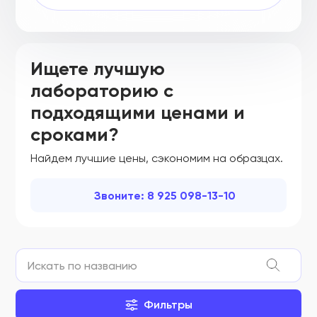
ФСЗ 2007/00536
ФСЗ 2007/00566
ФСЗ 2007/00583
Ищете лучшую
лабораторию с
ФСЗ 2007/00612
подходящими ценами и
ФСЗ 2007/00637
сроками?
ФСЗ 2007/00655
Найдем лучшие цены, сэкономим на образцах.
ФСЗ 2007/00660
ФСЗ 2007/00683
Звоните: 8 925 098-13-10
ФСЗ 2007/00686
ФСЗ 2007/00695
ФСЗ 2007/00739
ФСЗ 2007/00751
Фильтры