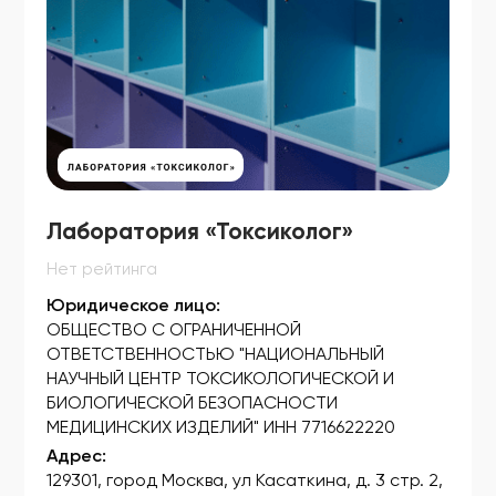
ФСЗ 2008/01196
ФСЗ 2008/01197
ФСЗ 2008/01205
ФСЗ 2008/01211
ФСЗ 2008/01274
Лаборатория «Токсиколог»
ФСЗ 2008/01276
Нет рейтинга
ФСЗ 2008/01305
Юридическое лицо:
ФСЗ 2008/01424
ОБЩЕСТВО С ОГРАНИЧЕННОЙ
ОТВЕТСТВЕННОСТЬЮ "НАЦИОНАЛЬНЫЙ
ФСЗ 2008/01440
НАУЧНЫЙ ЦЕНТР ТОКСИКОЛОГИЧЕСКОЙ И
ФСЗ 2008/01473
БИОЛОГИЧЕСКОЙ БЕЗОПАСНОСТИ
МЕДИЦИНСКИХ ИЗДЕЛИЙ" ИНН 7716622220
ФСЗ 2008/01502
Адрес:
129301, город Москва, ул Касаткина, д. 3 стр. 2,
ФСЗ 2008/01566