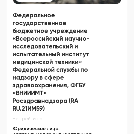
ФСЗ 2007/00476
ФСЗ 2007/00478
Федеральное
государственное
ФСЗ 2007/00507
бюджетное учреждение
ФСЗ 2007/00522
«Всероссийский научно-
исследовательский и
ФСЗ 2007/00536
испытательный институт
ФСЗ 2007/00566
медицинской техники»
Федеральной службы по
ФСЗ 2007/00583
надзору в сфере
ФСЗ 2007/00612
здравоохранения, ФГБУ
«ВНИИИМТ»
ФСЗ 2007/00637
Росздравнадзора (RA
ФСЗ 2007/00655
RU.21ИМ59)
ФСЗ 2007/00660
Нет рейтинга
ФСЗ 2007/00683
Юридическое лицо: