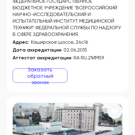
ФЕДЕРАЛЬНОЕ ГОСУДАРСТВЕННОЕ
ФСЗ 2007/00686
БЮДЖЕТНОЕ УЧРЕЖДЕНИЕ "ВСЕРОССИЙСКИЙ
НАУЧНО-ИССЛЕДОВАТЕЛЬСКИЙ И
ФСЗ 2007/00695
ИСПЫТАТЕЛЬНЫЙ ИНСТИТУТ МЕДИЦИНСКОЙ
ФСЗ 2007/00739
ТЕХНИКИ" ФЕДЕРАЛЬНОЙ СЛУЖБЫ ПО НАДЗОРУ
В СФЕРЕ ЗДРАВООХРАНЕНИЯ
ФСЗ 2007/00751
Адрес:
Каширское шоссе, 24с16
ФСЗ 2007/00802
Дата аккредитации
02.06.2015
Аттестат аккредитации
RA RU.21ИМ59
ФСЗ 2007/00818
Заказать
ФСЗ 2007/00880
обратный
звонок
ФСЗ 2007/00881
ФСЗ 2007/00882
ФСЗ 2007/00898
ФСЗ 2007/00900
ФСЗ 2007/00911