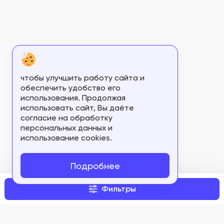
ФСЗ 2008/01164
ФСЗ 2008/01170
ФСЗ 2008/01183
ФСЗ 2008/01195
чтобы улучшить работу сайта и
ФСЗ 2008/01196
обеспечить удобство его
использования. Продолжая
ФСЗ 2008/01197
использовать сайт, Вы даёте
согласие на обработку
ФСЗ 2008/01205
персональных данных и
использование cookies.
ФСЗ 2008/01211
ФСЗ 2008/01274
Подробнее
ФСЗ 2008/01276
Фильтры
ФСЗ 2008/01305
ФСЗ 2008/01424