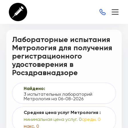
Г004-00110-00/04384746
Г004-00110-00/04385221
Г004-00110-00/04388969
Лабораторные испытания
Г004-00110-00/04390775
Метрология для получения
Г004-00110-00/04411877
регистрационного
Г004-00110-00/04417687
удостоверения в
Г004-00110-00/04490340
Росздравнадзоре
Г004-00110-00/04548461
Найдено:
Г004-00110-00/04598288
3 испытательных лабораторий
Метрология на 06-08-2026
Г004-00110-00/04610878
Средняя цена услуг Метрология :
Г004-00110-00/04700830
минимальная цена услуг. 0
средн. 0
Г004-00110-00/04734473
макс. 0