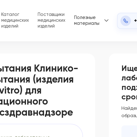
Каталог
Поставщики
Полезные
+
медицинских
медицинских
материалы
изделий
изделий
ытания Клинико-
Ище
лаб
тания (изделия
под
itro) для
сро
ационного
Найде
осздравнадзоре
образц