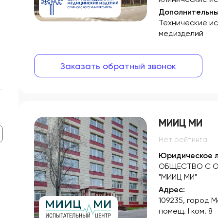
Дополнительны
Технические и
медизделий
Заказать обратный звонок
МИИЦ МИ
Нет рейтинга
Юридическое л
ОБЩЕСТВО С О
"МИИЦ МИ"
Адрес:
109235, город Мо
помещ. I ком. 8