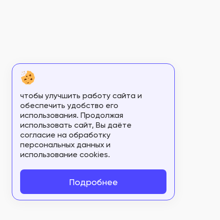
Г004-00110-00/03998167
Г004-00110-00/04006897
Г004-00110-00/04075199
Г004-00110-00/04094352
Г004-00110-00/04094527
чтобы улучшить работу сайта и
Г004-00110-00/04171648
обеспечить удобство его
Г004-00110-00/04173152
использования. Продолжая
использовать сайт, Вы даёте
Г004-00110-00/04186354
согласие на обработку
персональных данных и
Г004-00110-00/04202006
использование cookies.
Г004-00110-00/04202797
Подробнее
Г004-00110-00/04212956
Г004-00110-00/04212991