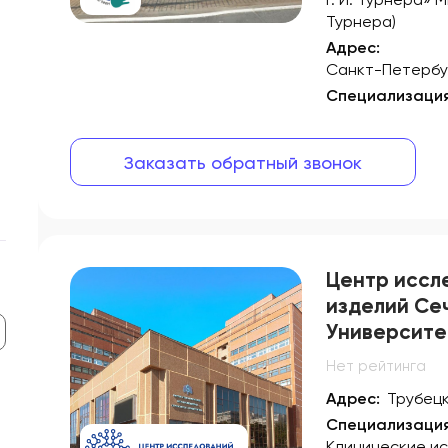
Турнера)
Адрес:
Санкт-Петербур
Специализаци
Заказать обратный звонок
Центр иссл
изделий Се
Университе
Нет рейтинга
Адрес:
Трубецк
Специализаци
Клинические ис