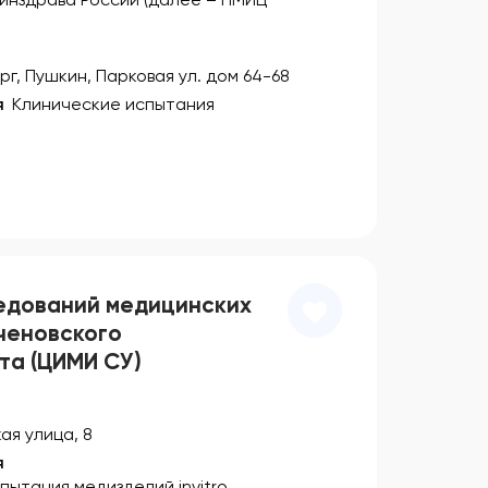
г, Пушкин, Парковая ул. дом 64-68
я
Клинические испытания
едований медицинских
ченовского
та (ЦИМИ СУ)
ая улица, 8
я
пытания медизделий invitro