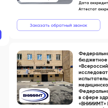
Дата аккреди
Аттестат аккр
Заказать обратный звонок
Федерально
бюджетное
«Всероссий
исследоват
испытатель
медицинско
Федерально
в сфере зд
«ВНИИИМТ» 