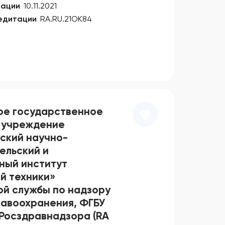
тации
10.11.2021
едитации
RA.RU.21ОК84
е государственное
 учреждение
ский научно-
ельский и
ный институт
й техники»
й службы по надзору
равоохранения, ФГБУ
Росздравнадзора (RA