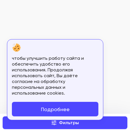
Г004-00110-00/04734549
Г004-00110-00/04741342
Г004-00110-00/04801719
Г004-00110-00/04868031
Г004-00110-00/04936471
чтобы улучшить работу сайта и
Г004-00110-00/04995248
обеспечить удобство его
использования. Продолжая
Г004-00110-00/04995355
использовать сайт, Вы даёте
согласие на обработку
Г004-00110-00/05038378
персональных данных и
использование cookies.
Г004-00110-00/05084128
МЗ РФ № 2002/286
Подробнее
ФСЗ 2007/00016
Фильтры
ФСЗ 2007/00022