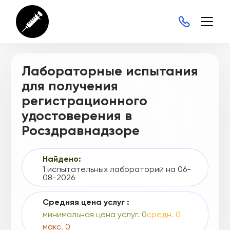
Г004-00110-00/03051426
Г004-00110-00/03075646
Г004-00110-00/03093608
Лабораторные испытания
Г004-00110-00/03230279
для получения
Г004-00110-00/03292112
регистрационного
Г004-00110-00/03344537
удостоверения в
Г004-00110-00/03382219
Росздравнадзоре
Г004-00110-00/03385003
Найдено:
Г004-00110-00/03727916
1 испытательных лабораторий на 06-
08-2026
Г004-00110-00/03732485
Средняя цена услуг :
Г004-00110-00/03741706
минимальная цена услуг. 0
средн. 0
Г004-00110-00/03758630
макс. 0