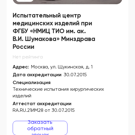
Г004-00110-00/04212991
Г004-00110-00/04214230
Испытательный центр
медицинских изделий при
Г004-00110-00/04214264
ФГБУ «НМИЦ ТИО им. ак.
Г004-00110-00/04214298
В.И. Шумакова» Минздрава
России
Г004-00110-00/04269444
Нет рейтинга
Г004-00110-00/04269625
Адрес:
Москва, ул. Щукинская, д. 1
Г004-00110-00/04282985
Дата аккредитации
30.07.2015
Г004-00110-00/04313041
Специализация
Технические испытания хирургических
Г004-00110-00/04354338
изделий
Аттестат аккредитации
Г004-00110-00/04355782
RA.RU.21ИМ28 от 30.07.2015
Г004-00110-00/04355812
Заказать
Г004-00110-00/04384746
обратный
звонок